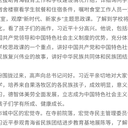
区援助青海教育工作和学校建设情况介绍，详细询问学
宿舍楼察看学生就餐和住宿条件，嘱咐食堂工作人员一
室，观摩“新时代、新家乡”主题思政课。了解到学校
化，看了孩子们的画作，习近平十分高兴。他说，包括
国共产党领导和中国特色社会主义制度的优势，充分体
学校思政课的一个重点，讲好中国共产党和中国特色社
民族复兴伟业的故事，讲好中华民族共同体和民族团结
纷围拢过来，高声向总书记问好。习近平亲切地对大家
学，培养来自果洛牧区的各民族孩子，成效明显，意义
习，德智体美劳全面发展，立志成为中国特色社会主义
孩子们学有所成、健康成长。
市城中区的宏觉寺。在寺前院落，宏觉寺民主管理委员
习近平参观青海省民族团结进步教育基地展陈等，了解