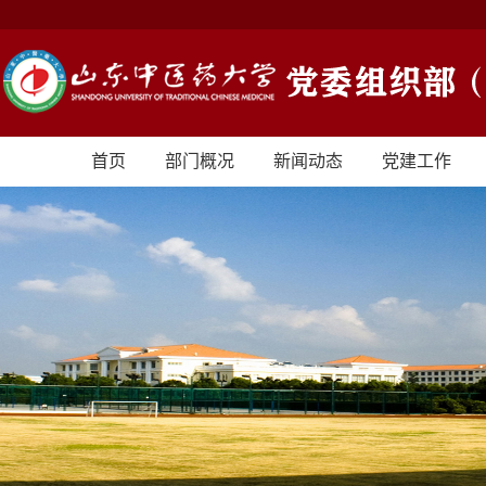
首页
部门概况
新闻动态
党建工作