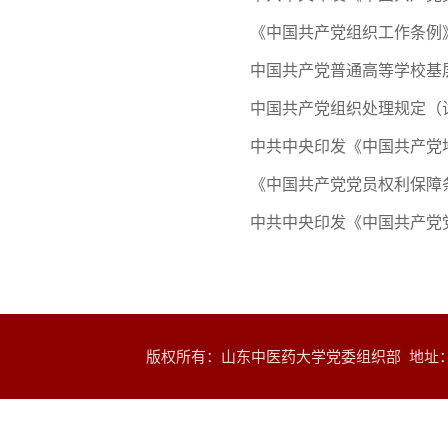
《中国共产党组织工作条例
中国共产党普通高等学校基
中国共产党组织处理规定（
中共中央印发《中国共产党
《中国共产党党员权利保障
中共中央印发《中国共产党
版权所有：山东中医药大学党委组织部 地址：山