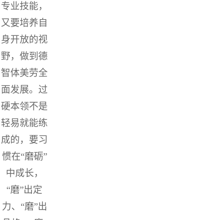
专业技能，
又要培养自
身开放的视
野，做到德
智体美劳全
面发展。过
硬本领不是
轻易就能练
成的，要习
惯在“磨砺”
中成长，
“磨”出定
力、“磨”出